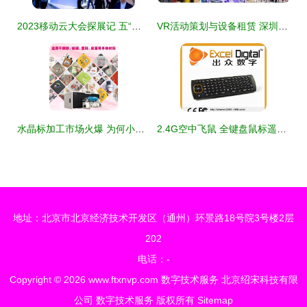
2023移动云大会探展记 五“新”引领中国算网发展潮流，网络技术服务再升级
VR活动策划与设备租赁 深圳精敏的一站式数字技术服务解决方案
水晶标加工市场火爆 为何小批量定制更青睐A3水晶标打印机？
2.4G空中飞鼠 全键盘鼠标遥控器三合一，私模外观专利，打造智能操控新体验
地址：北京市北京经济技术开发区（通州）环景路18号院3号楼2层
202
电话：-
Copyright © 2026
www.ftxnvp.com
数字技术服务
北京绍宋科技有限
公司
数字技术服务
版权所有
Sitemap